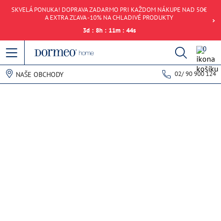
SKVELÁ PONUKA! DOPRAVA ZADARMO PRI KAŽDOM NÁKUPE NAD 50€
A EXTRA ZĽAVA -10% NA CHLADIVÉ PRODUKTY
3
d
:
8
h
:
11
m
:
44
s
0
02/ 90 900 124
NAŠE OBCHODY
Chyba pri načítaní dát