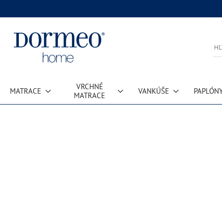
VRCHNÉ
MATRACE
VANKÚŠE
PAPLÓN
MATRACE
Chyba pri načítaní dát