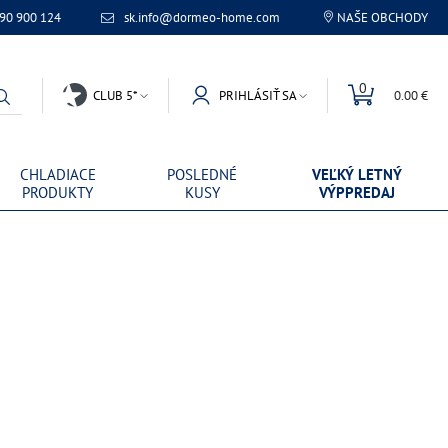
 90 900 124
sk.info@dormeo-home.com
NAŠE OBCHODY
0
CLUB 5*
PRIHLÁSIŤ SA
0.00 €
CHLADIACE
POSLEDNÉ
VEĽKÝ LETNÝ
PRODUKTY
KUSY
VÝPPREDAJ