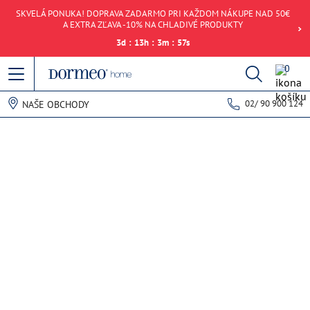
SKVELÁ PONUKA! DOPRAVA ZADARMO PRI KAŽDOM NÁKUPE NAD 50€
A EXTRA ZĽAVA -10% NA CHLADIVÉ PRODUKTY
3
d
:
13
h
:
3
m
:
57
s
0
02/ 90 900 124
NAŠE OBCHODY
Chyba pri načítaní dát