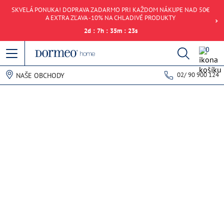
SKVELÁ PONUKA! DOPRAVA ZADARMO PRI KAŽDOM NÁKUPE NAD 50€
A EXTRA ZĽAVA -10% NA CHLADIVÉ PRODUKTY
2
d
:
7
h
:
35
m
:
23
s
0
02/ 90 900 124
NAŠE OBCHODY
Chyba pri načítaní dát