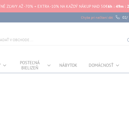
TNÉ ZĽAVY AŽ -70% + EXTRA -10% NA KAŽDÝ NÁKUP NAD 50€
6
h
:
49
m
:
02/
Chyba pri načítaní dát
POSTEĽNÁ
Y
NÁBYTOK
DOMÁCNOSŤ
BIELIZEŇ