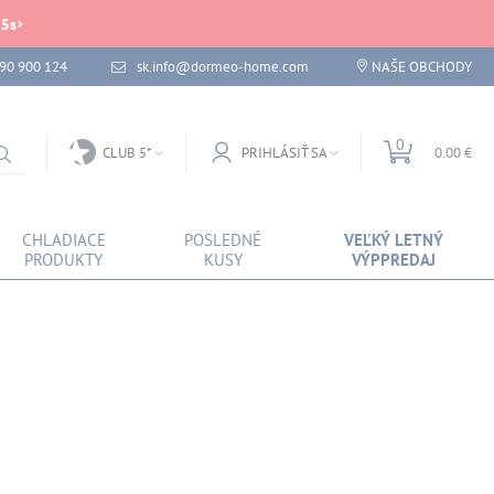
25
s
 90 900 124
sk.info@dormeo-home.com
NAŠE OBCHODY
0
CLUB 5*
PRIHLÁSIŤ SA
0.00 €
CHLADIACE
POSLEDNÉ
VEĽKÝ LETNÝ
PRODUKTY
KUSY
VÝPPREDAJ