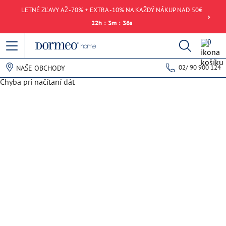
LETNÉ ZĽAVY AŽ -70% + EXTRA -10% NA KAŽDÝ NÁKUP NAD 50€
22
h
:
3
m
:
36
s
0
02/ 90 900 124
NAŠE OBCHODY
Chyba pri načítaní dát