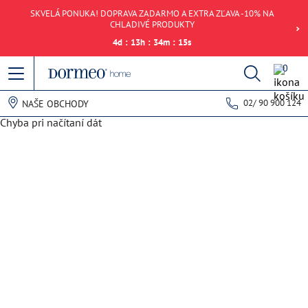
SKVELÁ PONUKA! DOPRAVA ZADARMO A EXTRA ZĽAVA -10% NA
CHLADIVÉ PRODUKTY
4
d
:
13
h
:
34
m
:
15
s
0
02/ 90 900 124
NAŠE OBCHODY
Chyba pri načítaní dát