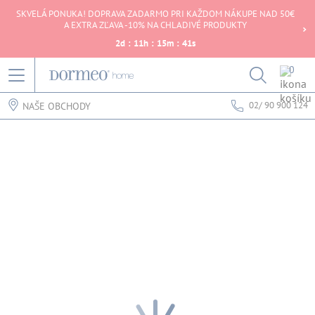
SKVELÁ PONUKA! DOPRAVA ZADARMO PRI KAŽDOM NÁKUPE NAD 50€
A EXTRA ZĽAVA -10% NA CHLADIVÉ PRODUKTY
2
d
:
11
h
:
15
m
:
41
s
0
02/ 90 900 124
NAŠE OBCHODY