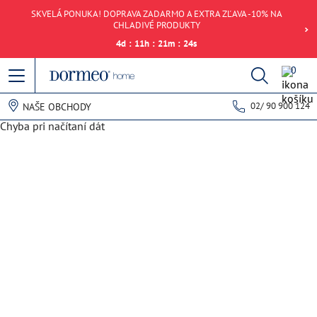
SKVELÁ PONUKA! DOPRAVA ZADARMO A EXTRA ZĽAVA -10% NA
CHLADIVÉ PRODUKTY
4
d
:
11
h
:
21
m
:
24
s
0
02/ 90 900 124
NAŠE OBCHODY
Chyba pri načítaní dát