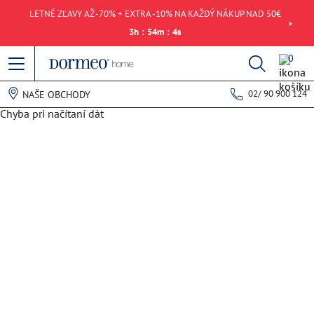
LETNÉ ZĽAVY AŽ -70% + EXTRA -10% NA KAŽDÝ NÁKUP NAD 50€
3
h
:
54
m
:
4
s
0
02/ 90 900 124
NAŠE OBCHODY
Chyba pri načítaní dát