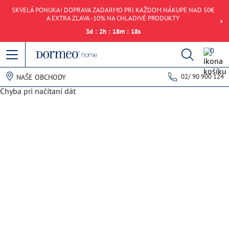
SKVELÁ PONUKA! DOPRAVA ZADARMO PRI KAŽDOM NÁKUPE NAD 50€
A EXTRA ZĽAVA -10% NA CHLADIVÉ PRODUKTY
3
d
:
2
h
:
18
m
:
18
s
0
02/ 90 900 124
NAŠE OBCHODY
Chyba pri načítaní dát