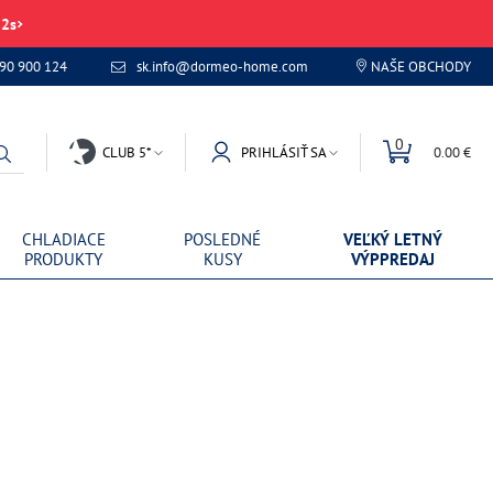
52
s
 90 900 124
sk.info@dormeo-home.com
NAŠE OBCHODY
0
CLUB 5*
PRIHLÁSIŤ SA
0.00 €
CHLADIACE
POSLEDNÉ
VEĽKÝ LETNÝ
PRODUKTY
KUSY
VÝPPREDAJ