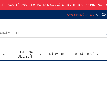
TNÉ ZĽAVY AŽ -70% + EXTRA -10% NA KAŽDÝ NÁKUP NAD 50€
13
h
:
3
m
:
02/
Chyba pri načítaní dát
POSTEĽNÁ
Y
NÁBYTOK
DOMÁCNOSŤ
BIELIZEŇ