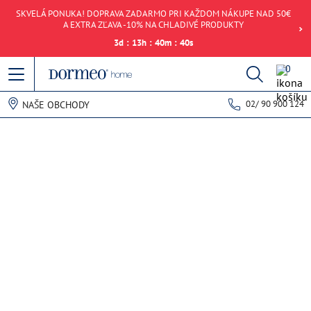
SKVELÁ PONUKA! DOPRAVA ZADARMO PRI KAŽDOM NÁKUPE NAD 50€
A EXTRA ZĽAVA -10% NA CHLADIVÉ PRODUKTY
3
d
:
13
h
:
40
m
:
40
s
0
02/ 90 900 124
NAŠE OBCHODY
Chyba pri načítaní dát