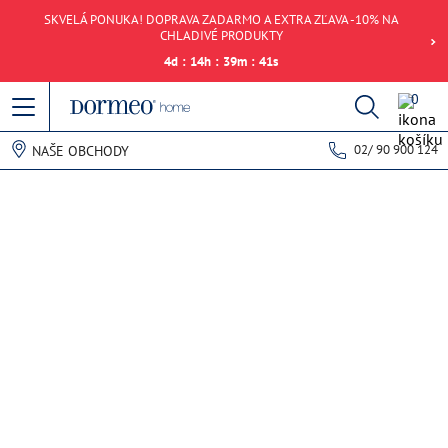
SKVELÁ PONUKA! DOPRAVA ZADARMO A EXTRA ZĽAVA -10% NA
CHLADIVÉ PRODUKTY
4
d
:
14
h
:
39
m
:
41
s
0
02/ 90 900 124
NAŠE OBCHODY
Chyba pri načítaní dát