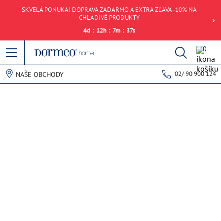
SKVELÁ PONUKA! DOPRAVA ZADARMO A EXTRA ZĽAVA -10% NA
CHLADIVÉ PRODUKTY
4
d
:
12
h
:
7
m
:
37
s
0
02/ 90 900 124
NAŠE OBCHODY
Chyba pri načítaní dát