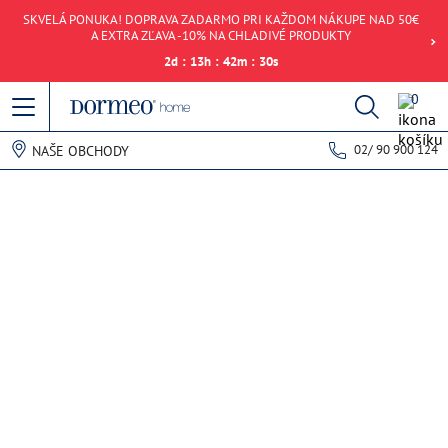
SKVELÁ PONUKA! DOPRAVA ZADARMO PRI KAŽDOM NÁKUPE NAD 50€
A EXTRA ZĽAVA -10% NA CHLADIVÉ PRODUKTY
2
d
:
13
h
:
42
m
:
30
s
0
02/ 90 900 124
NAŠE OBCHODY
Chyba pri načítaní dát