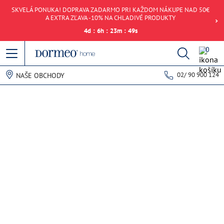
SKVELÁ PONUKA! DOPRAVA ZADARMO PRI KAŽDOM NÁKUPE NAD 50€
A EXTRA ZĽAVA -10% NA CHLADIVÉ PRODUKTY
4
d
:
6
h
:
23
m
:
49
s
0
02/ 90 900 124
NAŠE OBCHODY
Chyba pri načítaní dát