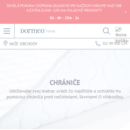
SKVELÁ PONUKA! DOPRAVA ZADARMO PRI KAŽDOM NÁKUPE NAD 50€
A EXTRA ZĽAVA -10% NA CHLADIVÉ PRODUKTY
3
d
:
6
h
:
23
m
:
2
s
0
02/ 90 900 124
NAŠE OBCHODY
CHRÁNIČE
Udržiavajte svoj matrac svieži čo najdlhšie a ochráňte ho
pomocou chrániča pred nečistotami, škvrnami či vlhkosťou.