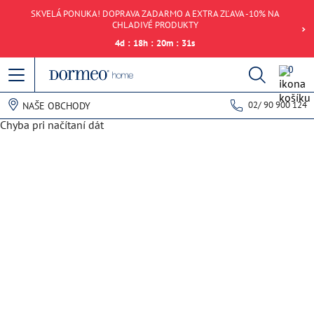
SKVELÁ PONUKA! DOPRAVA ZADARMO A EXTRA ZĽAVA -10% NA
CHLADIVÉ PRODUKTY
4
d
:
18
h
:
20
m
:
31
s
0
02/ 90 900 124
NAŠE OBCHODY
Chyba pri načítaní dát