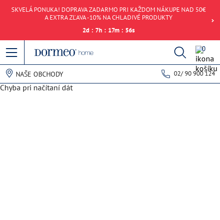
SKVELÁ PONUKA! DOPRAVA ZADARMO PRI KAŽDOM NÁKUPE NAD 50€
A EXTRA ZĽAVA -10% NA CHLADIVÉ PRODUKTY
2
d
:
7
h
:
17
m
:
56
s
0
02/ 90 900 124
NAŠE OBCHODY
Chyba pri načítaní dát