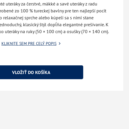
é uteráky za čerstvé, mäkké a savé uteráky z radu
robené zo 100 % tureckej bavlny pre ten najlepší pocit
 relaxačnej sprche alebo kúpeli sa s nimi stane
dnoduchý, klasický štýl dopĺňa elegantné prešívanie. K
ako uteráky na ruky (50 × 100 cm) a osušky (70 × 140 cm).
KLIKNITE SEM PRE CELÝ POPIS
VLOŽIŤ DO KOŠÍKA