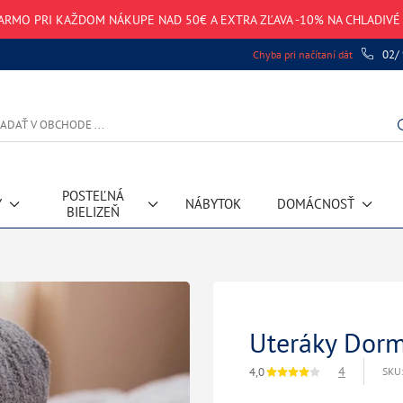
ARMO PRI KAŽDOM NÁKUPE NAD 50€ A EXTRA ZĽAVA -10% NA CHLADIV
02/
Chyba pri načítaní dát
POSTEĽNÁ
Y
NÁBYTOK
DOMÁCNOSŤ
BIELIZEŇ
Uteráky Dorm
4
4,0
SKU