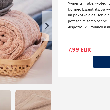
Vymeňte hrubé, vyblednut
Dormeo Essentials. Sú vy
na pokožke a osušenie po
potešením samo osebe. Je
dispozícii v 5 farbách a 
7.99 EUR