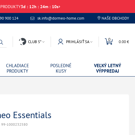
É PRODUKTY
3
d
:
12
h
:
24
m
:
10
s
 90 900 124
sk.info@dormeo-home.com
NAŠE OBCHODY
0
CLUB 5*
PRIHLÁSIŤ SA
0.00 €
CHLADIACE
POSLEDNÉ
VEĽKÝ LETNÝ
PRODUKTY
KUSY
VÝPPREDAJ
eo Essentials
: 99-1000232580