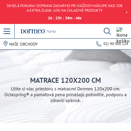
SKVELÁ PONUKA! DOPRAVA ZADARMO PRI KAŽDOM NÁKUPE NAD 50€
A EXTRA ZĽAVA -10% NA CHLADIVÉ PRODUKTY
2
d
:
23
h
:
38
m
:
46
s
0
02/ 90 900 124
NAŠE OBCHODY
MATRACE 120X200 CM
Užite si viac priestoru s matracmi Dormeo 120x200 cm.
Octaspring® a pamäťová pena prinášajú pohodlie, podporu a
zdravší spánok.